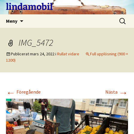
Hoppa
lindamobil
till
innehåll
Sök
Meny
efter:
IMG_5472
Publicerat
mars 24, 2022
i
Rullat vidare
Full upplösning (900 ×
1200)
←
→
Föregående
Nästa