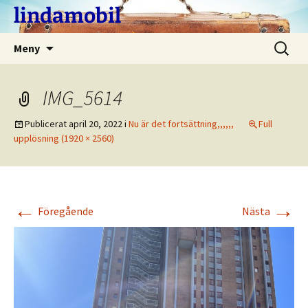
Hoppa
lindamobil
till
innehåll
Sök
Meny
efter:
IMG_5614
Publicerat
april 20, 2022
i
Nu är det fortsättning,,,,,,
Full
upplösning (1920 × 2560)
←
→
Föregående
Nästa