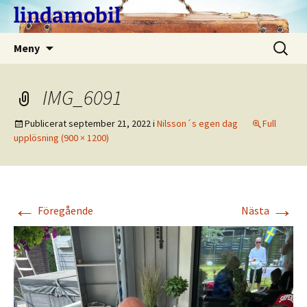
Hoppa
lindamobil
till
innehåll
Sök
Meny
efter:
IMG_6091
Publicerat
september 21, 2022
i
Nilsson´s egen dag
Full
upplösning (900 × 1200)
←
→
Föregående
Nästa