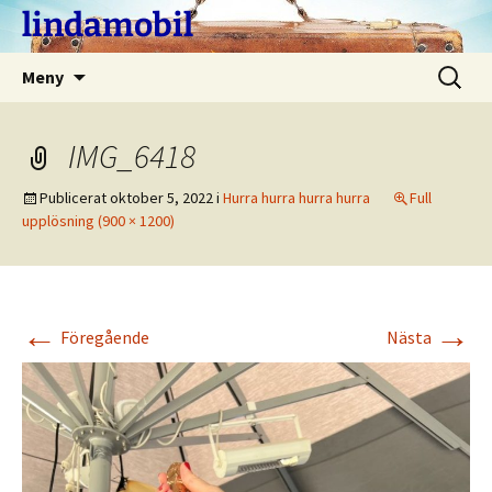
Hoppa
lindamobil
till
innehåll
Sök
Meny
efter:
IMG_6418
Publicerat
oktober 5, 2022
i
Hurra hurra hurra hurra
Full
upplösning (900 × 1200)
←
→
Föregående
Nästa