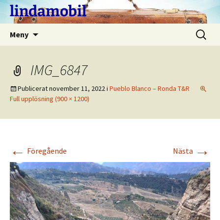
Hoppa
lindamobil
till
innehåll
Sök
Meny
efter:
IMG_6847
Publicerat
november 11, 2022
i
Pueblo Blanco – Ronda T&R
Full upplösning (900 × 1200)
←
→
Föregående
Nästa