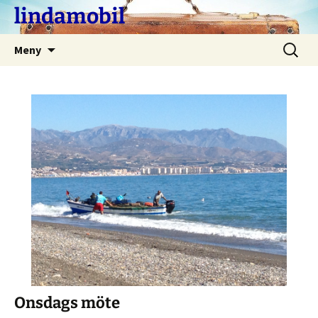
Hoppa
lindamobil
till
innehåll
Sök
Meny
efter:
Onsdags möte