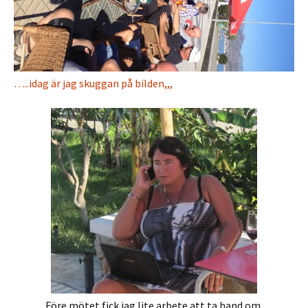
…..idag är jag skuggan på bilden,,,
Före mötet fick jag lite arbete att ta hand om,