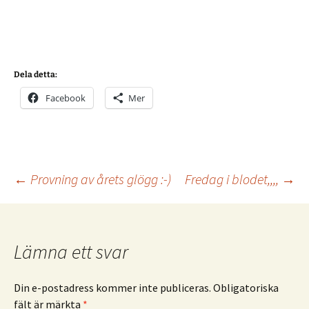
Dela detta:
Facebook
Mer
Inläggsnavigering
←
Provning av årets glögg :-)
Fredag i blodet,,,,
→
Lämna ett svar
Din e-postadress kommer inte publiceras.
Obligatoriska
fält är märkta
*