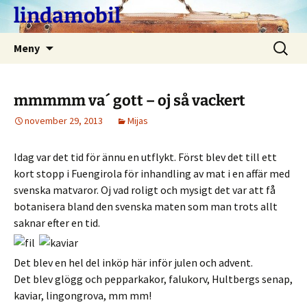
Hoppa
lindamobil
till
innehåll
Sök
Meny
efter:
mmmmm va´ gott – oj så vackert
november 29, 2013
Mijas
Idag var det tid för ännu en utflykt. Först blev det till ett
kort stopp i Fuengirola för inhandling av mat i en affär med
svenska matvaror. Oj vad roligt och mysigt det var att få
botanisera bland den svenska maten som man trots allt
saknar efter en tid.
Det blev en hel del inköp här inför julen och advent.
Det blev glögg och pepparkakor, falukorv, Hultbergs senap,
kaviar, lingongrova, mm mm!