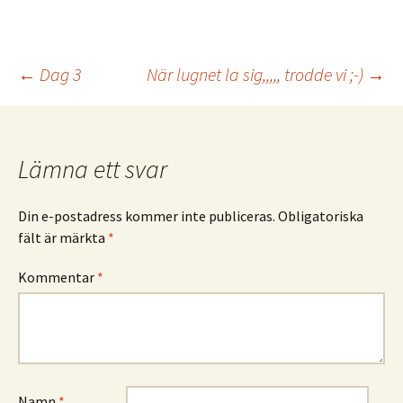
Inläggsnavigering
←
Dag 3
När lugnet la sig,,,,, trodde vi ;-)
→
Lämna ett svar
Din e-postadress kommer inte publiceras.
Obligatoriska
fält är märkta
*
Kommentar
*
Namn
*