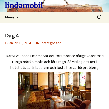
Hoppa
lindamobil
till
innehåll
Sök
Meny
efter:
Dag 4
januari 19, 2014
Uncategorized
När vi vaknade i morse var det fortfarande dåligt väder med
tunga mörka moln och lätt regn. Så vi slog oss ner i
hotellets sällskapsrum och löste lite världsproblem,