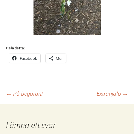
Dela detta:
Facebook
Mer
Inläggsnavigering
←
På begäran!
Extrahjälp
→
Lämna ett svar