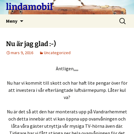
Hoppa
lindamobil
till
innehåll
Sök
Meny
efter:
Nu är jag glad :-)
mars 9, 2016
Uncategorized
Äntligen,,,,
Nu har vi kommit till skott och har haft lite pengar över för
att investera i vår efterlängtade luftvärmepump. Låter kul
va?
Nu är det så att den har monterats upp på Vandrarhemmet
och detta innebär att vi kan öppna upp ovanvåningen och
låta våra gäster utnyttja vår mysiga TV-hörna även där.
Tidigare har vi fått stänga ner hela ovanvåningen för det