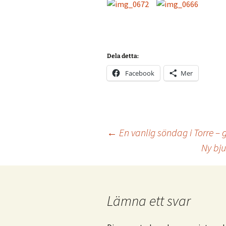
Dela detta:
Facebook
Mer
Inläggsnavigering
←
En vanlig söndag i Torre – 
Ny bj
Lämna ett svar