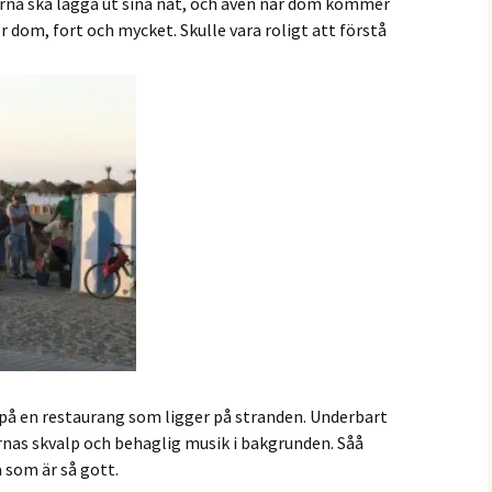
barna ska lägga ut sina nät, och även när dom kommer
 dom, fort och mycket. Skulle vara roligt att förstå
i på en restaurang som ligger på stranden. Underbart
rnas skvalp och behaglig musik i bakgrunden. Såå
a som är så gott.