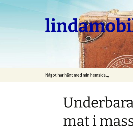
Hoppa
till
innehåll
lindamobi
Något har hänt med min hemsida,,,
Underbara
mat i mas