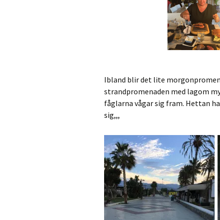
Ibland blir det lite morgonpromena
strandpromenaden med lagom mycke
fåglarna vågar sig fram. Hettan har 
sig,,,