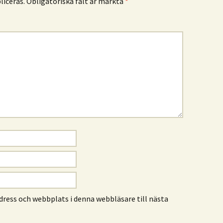
iceras.
Obligatoriska fält är märkta
*
ress och webbplats i denna webbläsare till nästa