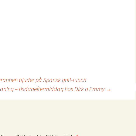
grannen bjuder på Spansk grill-lunch
udning – tisdageftermiddag hos Dirk o Emmy
→