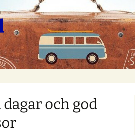
l
 dagar och god
sor