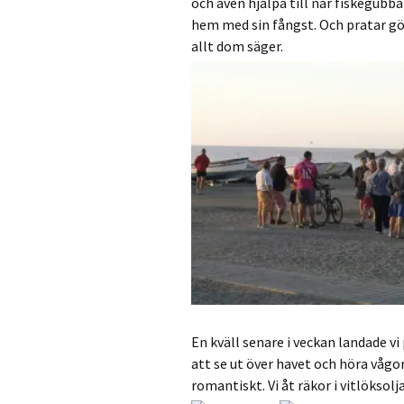
och även hjälpa till när fiskegub
hem med sin fångst. Och pratar gör
allt dom säger.
En kväll senare i veckan landade v
att se ut över havet och höra vågo
romantiskt. Vi åt räkor i vitlöksolj