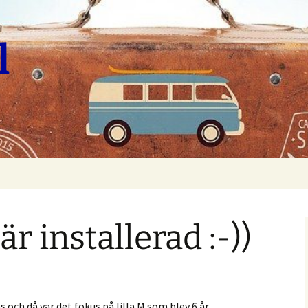
l
r installerad :-))
as och då var det fokus på lilla M som blev 6 år.