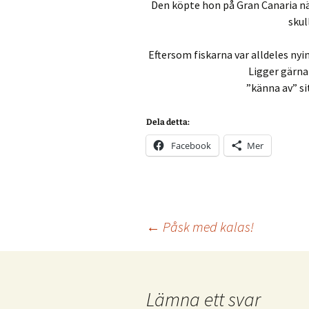
Den köpte hon på Gran Canaria när 
skul
Eftersom fiskarna var alldeles nyin
Ligger gärna
”känna av” si
Dela detta:
Facebook
Mer
Inläggsnavigering
←
Påsk med kalas!
Lämna ett svar