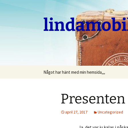
Hoppa
till
innehåll
lindamobi
Något har hänt med min hemsida,,,
Presenten ä
april 27, 2017
Uncategorized
Ja, det var ju kalas i påsk