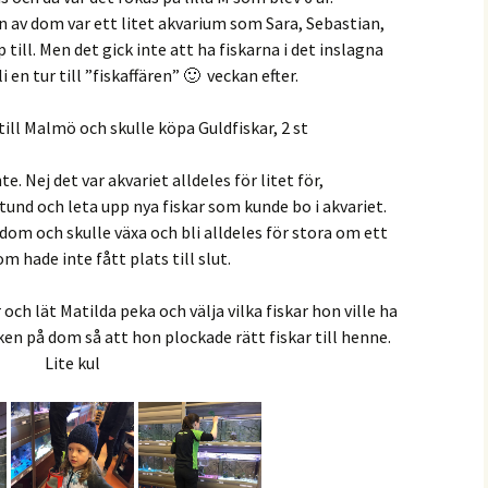
 av dom var ett litet akvarium som Sara, Sebastian,
till. Men det gick inte att ha fiskarna i det inslagna
li en tur till ”fiskaffären” 🙂 veckan efter.
till Malmö och skulle köpa Guldfiskar, 2 st
. Nej det var akvariet alldeles för litet för,
tund och leta upp nya fiskar som kunde bo i akvariet.
 dom och skulle växa och bli alldeles för stora om ett
om hade inte fått plats till slut.
 och lät Matilda peka och välja vilka fiskar hon ville ha
ecken på dom så att hon plockade rätt fiskar till henne.
Lite kul