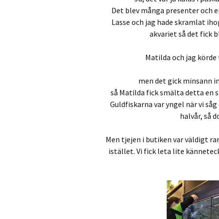
Det blev många presenter och en
Lasse och jag hade skramlat ihop 
akvariet så det fick b
Matilda och jag körde 
men det gick minsann inte
så Matilda fick smälta detta en s
Guldfiskarna var yngel när vi såg
halvår, så d
Men tjejen i butiken var väldigt rar
istället. Vi fick leta lite kännet