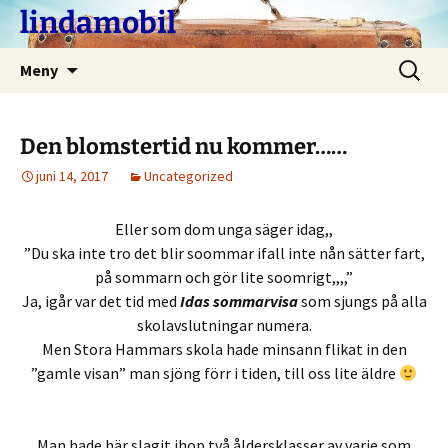
Hoppa
lindamobil
till
innehåll
Sök
Meny
efter:
Den blomstertid nu kommer……
juni 14, 2017
Uncategorized
Eller som dom unga säger idag,,
”Du ska inte tro det blir soommar ifall inte nån sätter fart,
på sommarn och gör lite soomrigt,,,,”
Ja, igår var det tid med
Idas sommarvisa
som sjungs på alla
skolavslutningar numera.
Men Stora Hammars skola hade minsann flikat in den
”gamle visan” man sjöng förr i tiden, till oss lite äldre
Man hade här slagit ihop två åldersklasser av varje som