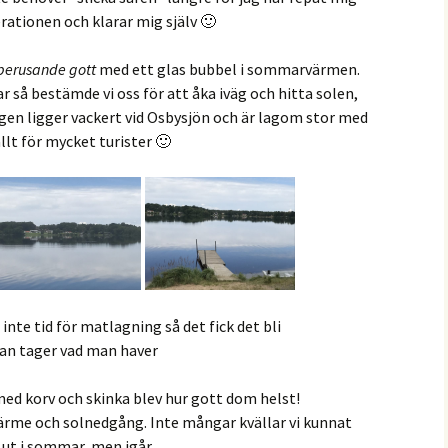
rationen och klarar mig själv 🙂
berusande gott
med ett glas bubbel i sommarvärmen.
r så bestämde vi oss för att åka iväg och hitta solen,
ngen ligger vackert vid Osbysjön och är lagom stor med
allt för mycket turister 🙂
nte tid för matlagning så det fick det bli
an tager vad man haver
med korv och skinka blev hur gott dom helst!
ärme och solnedgång. Inte mångar kvällar vi kunnat
 ut i sommar, men igår,,,,