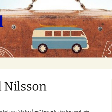
l
 Nilsson
e behöver ”slicka såren” längre för jag har repat mig