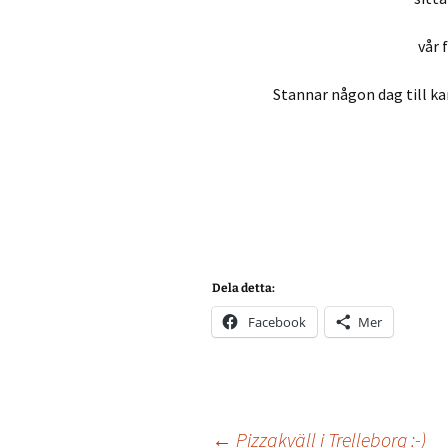
vår 
Stannar någon dag till kan
Dela detta:
Facebook
Mer
←
Pizzakväll i Trelleborg :-)