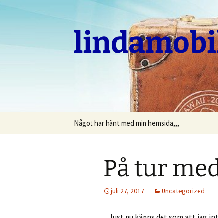
Hoppa
till
innehåll
lindamobi
Något har hänt med min hemsida,,,
På tur med
juli 27, 2017
Uncategorized
Just nu känns det som att jag int