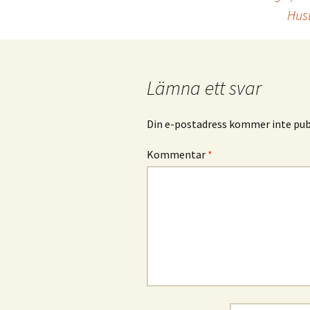
Inläggsnavigering
Husb
Lämna ett svar
Din e-postadress kommer inte publ
Kommentar
*