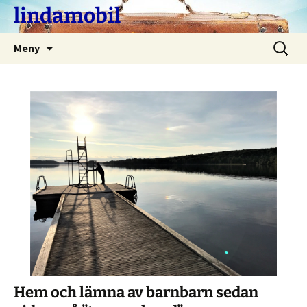
Hoppa
lindamobil
till
innehåll
Sök
Meny
efter:
Hem och lämna av barnbarn sedan