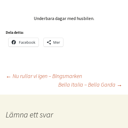
Underbara dagar med husbilen.
Dela detta:
Facebook
Mer
Inläggsnavigering
←
Nu rullar vi igen – Bingsmarken
Bella Italia – Bella Garda
→
Lämna ett svar