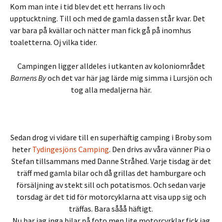
Kom man inte i tid blev det ett herrans liv och
upptucktning. Till och med de gamla dassen står kvar. Det
var bara på kvällar och nätter man fick gå på inomhus
toaletterna. Oj vilka tider.
Campingen ligger alldeles i utkanten av koloniområdet
Barnens By
och det var här jag lärde mig simma i Lursjön och
tog alla medaljerna här.
Sedan drog vi vidare till en superhäftig camping i Broby som
heter
Tydingesjöns Camping
. Den drivs av våra vänner Pia o
Stefan tillsammans med Danne Stråhed. Varje tisdag är det
träff med gamla bilar och då grillas det hamburgare och
försäljning av stekt sill och potatismos. Och sedan varje
torsdag är det tid för motorcyklarna att visa upp sig och
träffas. Bara sååå häftigt.
Nu har jag inga bilar på foto men lite motorcyrklar fick jag