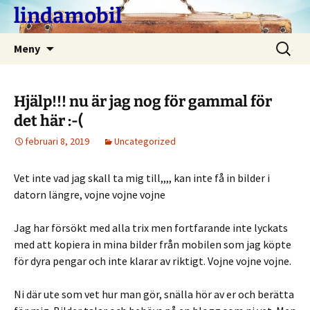
Hoppa
lindamobil
till
innehåll
Sök
Meny
efter:
Hjälp!!! nu är jag nog för gammal för
det här :-(
februari 8, 2019
Uncategorized
Vet inte vad jag skall ta mig till,,,, kan inte få in bilder i
datorn längre, vojne vojne vojne
Jag har försökt med alla trix men fortfarande inte lyckats
med att kopiera in mina bilder från mobilen som jag köpte
för dyra pengar och inte klarar av riktigt. Vojne vojne vojne.
Ni där ute som vet hur man gör, snälla hör av er och berätta