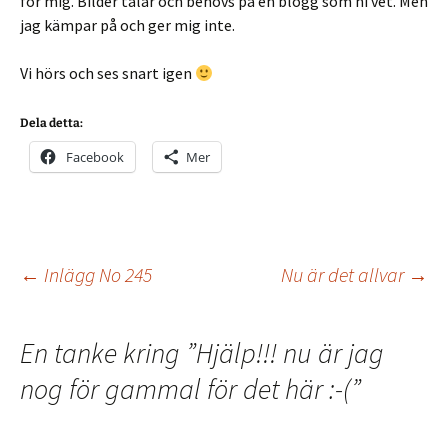
för mig. Bilder talar och behövs på en blogg som ni vet. Men
jag kämpar på och ger mig inte.
Vi hörs och ses snart igen
Dela detta:
Facebook
Mer
Inläggsnavigering
←
Inlägg No 245
Nu är det allvar
→
En tanke kring ”
Hjälp!!! nu är jag
nog för gammal för det här :-(
”