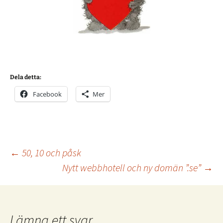
Dela detta:
Facebook
Mer
Inläggsnavigering
←
50, 10 och påsk
Nytt webbhotell och ny domän ”.se”
→
Lämna ett svar