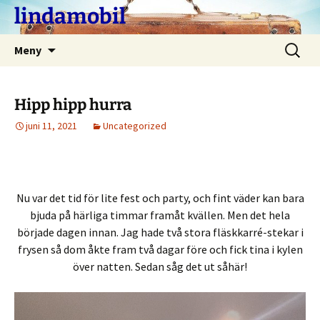
Hoppa
lindamobil
till
innehåll
Sök
Meny
efter:
Hipp hipp hurra
juni 11, 2021
Uncategorized
Nu var det tid för lite fest och party, och fint väder kan bara
bjuda på härliga timmar framåt kvällen. Men det hela
började dagen innan. Jag hade två stora fläskkarré-stekar i
frysen så dom åkte fram två dagar före och fick tina i kylen
över natten. Sedan såg det ut såhär!
Videospelare