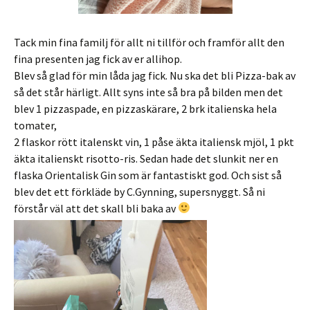
Tack min fina familj för allt ni tillför och framför allt den
fina presenten jag fick av er allihop.
Blev så glad för min låda jag fick. Nu ska det bli Pizza-bak av
så det står härligt. Allt syns inte så bra på bilden men det
blev 1 pizzaspade, en pizzaskärare, 2 brk italienska hela
tomater,
2 flaskor rött italenskt vin, 1 påse äkta italiensk mjöl, 1 pkt
äkta italienskt risotto-ris. Sedan hade det slunkit ner en
flaska Orientalisk Gin som är fantastiskt god. Och sist så
blev det ett förkläde by C.Gynning, supersnyggt. Så ni
förstår väl att det skall bli baka av