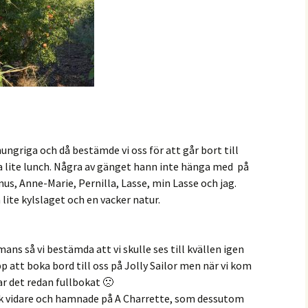
hungriga och då bestämde vi oss för att går bort till
 lite lunch. Några av gänget hann inte hänga med på
us, Anne-Marie, Pernilla, Lasse, min Lasse och jag.
lite kylslaget och en vacker natur.
mans så vi bestämda att vi skulle ses till kvällen igen
pp att boka bord till oss på Jolly Sailor men när vi kom
ar det redan fullbokat 🙁
ick vidare och hamnade på A Charrette, som dessutom