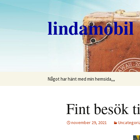
Hoppa
till
lindamobil
innehåll
Något har hänt med min hemsida,,,
Fint besök ti
november 29, 2021
Uncategori