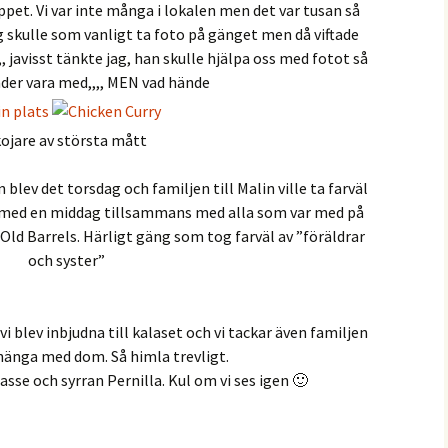
pet. Vi var inte många i lokalen men det var tusan så
ag skulle som vanligt ta foto på gänget men då viftade
, javisst tänkte jag, han skulle hjälpa oss med fotot så
nder vara med,,,, MEN vad hände
ojare av största mått
 blev det torsdag och familjen till Malin ville ta farväl
gt med en middag tillsammans med alla som var med på
 Old Barrels. Härligt gäng som tog farväl av ”föräldrar
och syster”
vi blev inbjudna till kalaset och vi tackar även familjen
k hänga med dom. Så himla trevligt.
sse och syrran Pernilla. Kul om vi ses igen 🙂