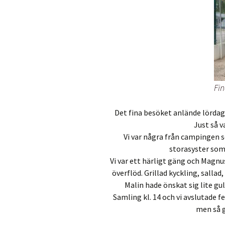
Fin
Det fina besöket anlände lörda
Just så v
Vi var några från campingen
storasyster som f
Vi var ett härligt gäng och Magnus
överflöd. Grillad kyckling, sallad
Malin hade önskat sig lite gul
Samling kl. 14 och vi avslutade f
men så g