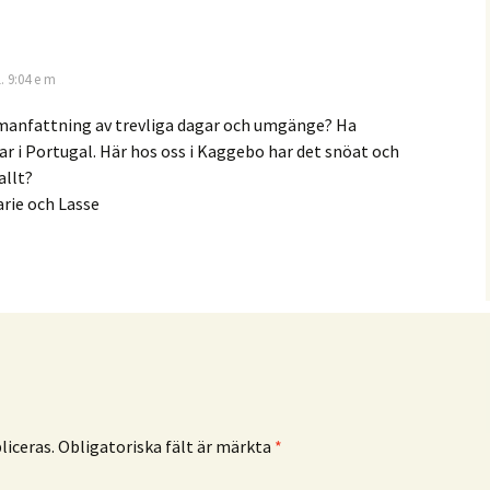
. 9:04 e m
manfattning av trevliga dagar och umgänge? Ha
ar i Portugal. Här hos oss i Kaggebo har det snöat och
allt?
rie och Lasse
iceras.
Obligatoriska fält är märkta
*