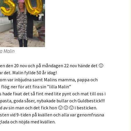
a Malin
gen den 20 nov och på måndagen 22 nov hände det 🙂
ar det. Malin fyllde 50 år idag!
 som var inbjudna samt Malins mamma, pappa och
lög ner för att fira sin ”lilla Malin”
 hade fixat det så fint med lite pynt och mat till oss i
, pasta, goda såser, nybakade bullar och Guldbestick!!!
d av sin man och det fick hon 🙂 🙂 🙂 i besticken.
esten vid 9-tiden på kvällen och alla var genomfrusna
lada och nöjda med kvällen.