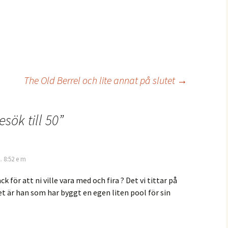
The Old Berrel och lite annat på slutet
→
esök till 50
”
. 8:52 e m
k för att ni ville vara med och fira ? Det vi tittar på
t är han som har byggt en egen liten pool för sin