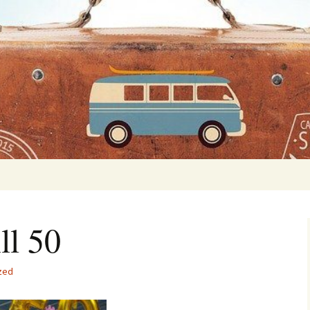
ll 50
zed