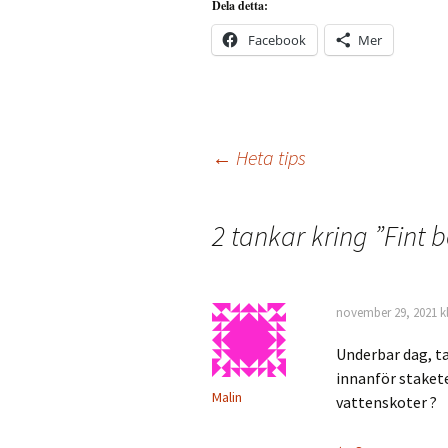
Dela detta:
Facebook
Mer
Inläggsnavigering
←
Heta tips
2 tankar kring ”
Fint b
november 29, 2021 kl
Underbar dag, tac
innanför stakete
Malin
vattenskoter ?