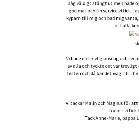
såg väldigt stängt ut men hade öp
god mat och fin service vi fick. J
kyparn till mig och bad mig vänta,,
att alla ku
sk
Vi hade en trevlig onsdag och sedan
av alla och tyckte det var trevli
festen och då bar det iväg till The
Vi tackar Malin och Magnus för att 
för att vi fic
Tack Anne-Marie, pappa La