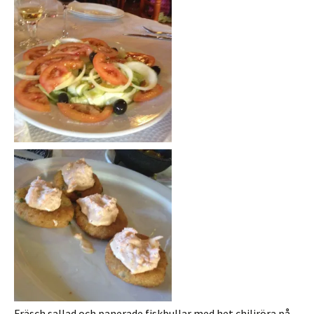
Fräsch sallad och panerade fiskbullar med het chiliröra på