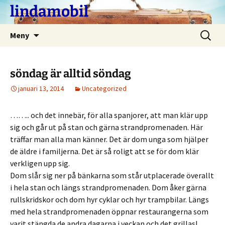
Hoppa
lindamobil
till
innehåll
Sök
Meny
efter:
söndag är alltid söndag
januari 13, 2014
Uncategorized
…….. och det innebär, för alla spanjorer, att man klär upp
sig och går ut på stan och gärna strandpromenaden. Här
träffar man alla man känner. Det är dom unga som hjälper
de äldre i familjerna. Det är så roligt att se för dom klär
verkligen upp sig.
Dom slår sig ner på bänkarna som står utplacerade överallt
i hela stan och längs strandpromenaden. Dom åker gärna
rullskridskor och dom hyr cyklar och hyr trampbilar. Längs
med hela strandpromenaden öppnar restaurangerna som
varit stängda de andra dagarna i veckan och det grillas!