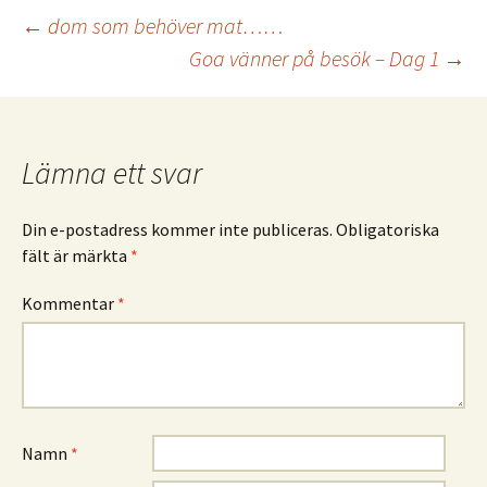
Inläggsnavigering
←
dom som behöver mat……
Goa vänner på besök – Dag 1
→
Lämna ett svar
Din e-postadress kommer inte publiceras.
Obligatoriska
fält är märkta
*
Kommentar
*
Namn
*