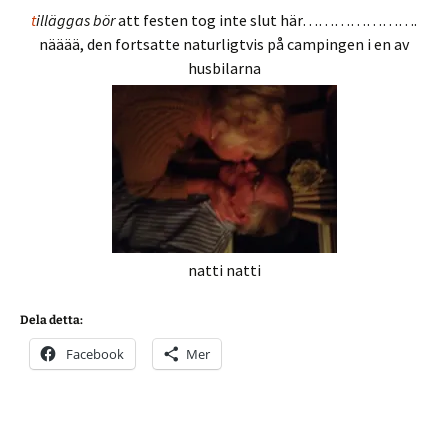
t
illäggas bör
att festen tog inte slut här………………….
nääää, den fortsatte naturligtvis på campingen i en av
husbilarna
natti natti
Dela detta:
Facebook
Mer