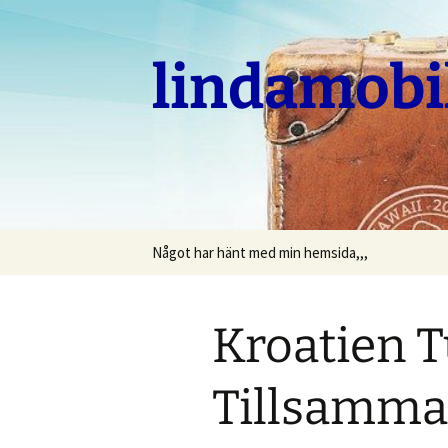
Hoppa
till
innehåll
lindamobi
Något har hänt med min hemsida,,,
Kroatien T
Tillsamma