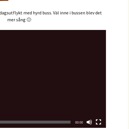
dagsutflykt med hyrd buss. Väl inne i bussen blev det
mer sång 🙂
00:00