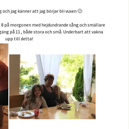
 och jag känner att jag börjar bli vuxen 🙂
an 8 på morgonen med hejdundrande sång och smällare
t gäng på 11 , både stora och små. Underbart att vakna
upp till detta!