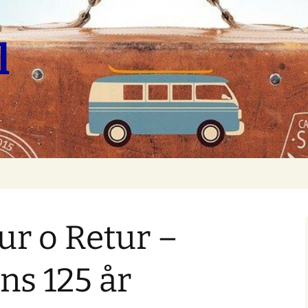
l
ur o Retur –
ns 125 år